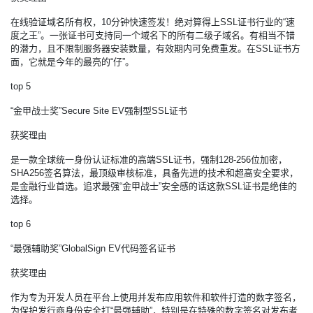
在线验证域名所有权，10分钟快速签发！绝对算得上SSL证书行业的“速
度之王”。一张证书可支持同一个域名下的所有二级子域名。有相当不错
的潜力，且不限制服务器安装数量，有效期内可免费重发。在SSL证书方
面，它就是今年的最亮的“仔”。
top 5
“金甲战士奖”Secure Site EV强制型SSL证书
获奖理由
是一款全球统一身份认证标准的高端SSL证书，强制128-256位加密，
SHA256签名算法，最顶级审核标准，具备先进的技术和超高安全要求，
是金融行业首选。追求最强“金甲战士”安全感的话这款SSL证书是绝佳的
选择。
top 6
“最强辅助奖”GlobalSign EV代码签名证书
获奖理由
作为专为开发人员在平台上使用并发布应用软件和软件打造的数字签名，
为保护发行商身份安全打“最强辅助”，特别是在特殊的数字签名对发布者