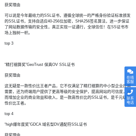
获奖理由
可以说是今年最给力的SSL证书，遵循全球统一的严格身份验证标准颁发
的SSL证书，支持自适应40-256位加密，SHA256签名算法，进一步保证
了网站数据传输的安全性，真正实现一证通行，全球信任！在SS证书市
场上独树一帜。
top 3
“精打细算奖”GeoTrust 保真OV SSL证书
获奖理由
在线
客服
这无疑是一款性价比王者产品，它不仅满足了精打细算的中小型企业应用
需要，还为终端用户提供了更高等级的安全保护，提高网站的可信度，从
而增加企业的商业效益和收入，是一款高性价比的SSL证书，是千元级的
联系
电话
性价比王者。
top 4
“high爆年度奖”GDCA 域名型DV通配符SSL证书
获奖理由